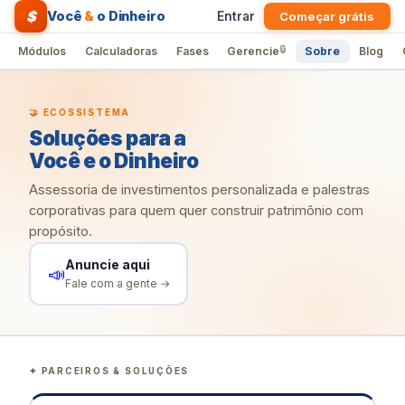
$
Você
&
o Dinheiro
Entrar
Começar grátis
🔒
Módulos
Calculadoras
Fases
Gerencie
Sobre
Blog
🤝 ECOSSISTEMA
Soluções para a
Você e o Dinheiro
Assessoria de investimentos personalizada e palestras
corporativas para quem quer construir patrimônio com
propósito.
Anuncie aqui
📣
Fale com a gente →
✦ PARCEIROS & SOLUÇÕES