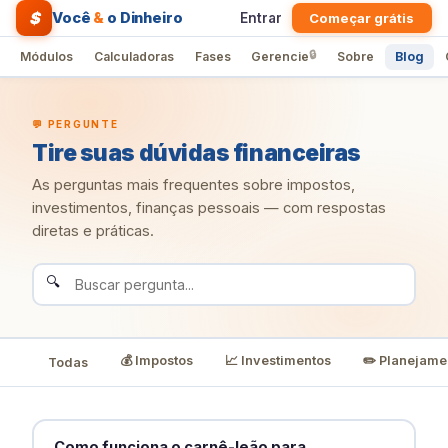
$
Você
&
o Dinheiro
Entrar
Começar grátis
🔒
Módulos
Calculadoras
Fases
Gerencie
Sobre
Blog
💬 PERGUNTE
Tire suas dúvidas financeiras
As perguntas mais frequentes sobre impostos,
investimentos, finanças pessoais — com respostas
diretas e práticas.
🔍
💰 Impostos
📈 Investimentos
✏️ Planejame
Todas
Como funciona o carnê-leão para