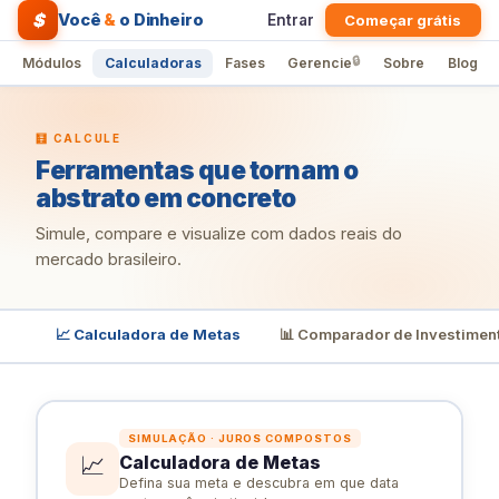
$
Você
&
o Dinheiro
Entrar
Começar grátis
🔒
Módulos
Calculadoras
Fases
Gerencie
Sobre
Blog
🧮 CALCULE
Ferramentas que tornam o
abstrato em concreto
Simule, compare e visualize com dados reais do
mercado brasileiro.
📈 Calculadora de Metas
📊 Comparador de Investimen
SIMULAÇÃO · JUROS COMPOSTOS
📈
Calculadora de Metas
Defina sua meta e descubra em que data