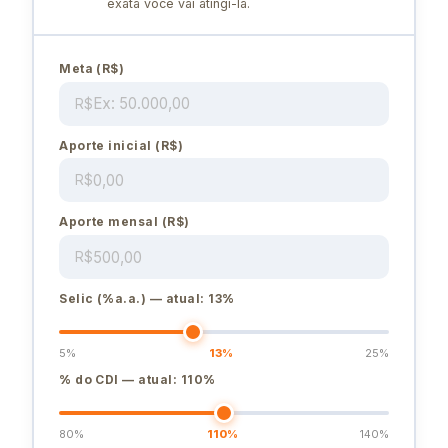
exata você vai atingi-la.
Meta (R$)
R$
Aporte inicial (R$)
R$
Aporte mensal (R$)
R$
Selic (%a.a.) — atual:
13
%
5%
13
%
25%
% do CDI — atual:
110
%
80%
110
%
140%