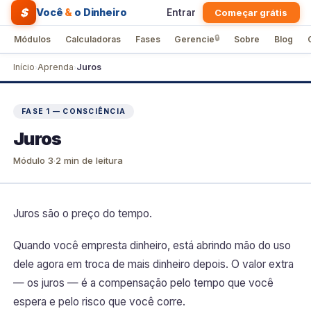
$
Você
&
o Dinheiro
Entrar
Começar grátis
🔒
Módulos
Calculadoras
Fases
Gerencie
Sobre
Blog
Início
Aprenda
Juros
›
›
FASE 1 — CONSCIÊNCIA
Juros
Módulo
3
·
2
min de leitura
Juros são o preço do tempo.
Quando você empresta dinheiro, está abrindo mão do uso
dele agora em troca de mais dinheiro depois. O valor extra
— os juros — é a compensação pelo tempo que você
espera e pelo risco que você corre.